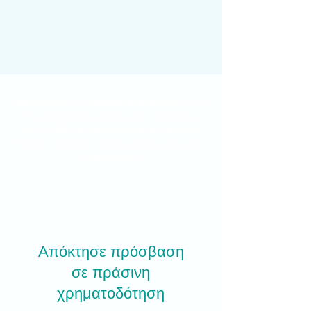
Μέσα από την Dataphoria, αξιοποιείς για
την εταιρία σου ευκαιρίες ανάπτυξης
από το ESG και ταυτόχρονα δημιουργείς
θετικό αντίκτυπο για την κοινωνία και το
περιβάλλον.
Απόκτησε πρόσβαση
σε πράσινη
χρηματοδότηση