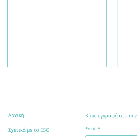
Αρχική
Κάνε εγγραφή στο new
Data
Νέο webinar: "ESG για
Email
Σχετικά με το ESG
μικρομεσαίες επιχειρήσεις: