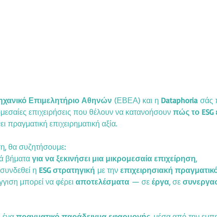
μηχανικό Επιμελητήριο Αθηνών
 (ΕΒΕΑ) και η 
Dataphoria
 σάς 
ομεσαίες επιχειρήσεις που θέλουν να κατανοήσουν 
πώς το ESG 
νει πραγματική επιχειρηματική αξία.
η, θα συζητήσουμε:
κά βήματα 
για να ξεκινήσει μια μικρομεσαία επιχείρηση
,
 συνδεθεί η 
ESG στρατηγική
 με την 
επιχειρησιακή πραγματικ
γιση μπορεί να φέρει 
αποτελέσματα
 — σε 
έργα
, σε 
συνεργασ
 ένα 
πραγματικό παράδειγμα εφαρμογής
, μέσα από την εμπε