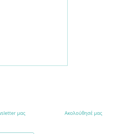
sletter μας
Ακολούθησέ μας
phoria on ESG NEWS!