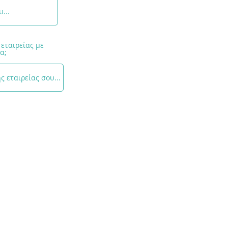
 εταιρείας με
α;