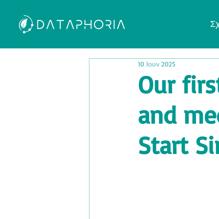
Σχ
10 Ιουν 2025
Our fir
and med
Start S