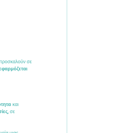
προσκαλούν σε 
εφαρμόζεται 
ότητα
 και
ίες
, σε 
ιρία μιας 