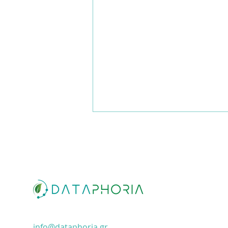
Νέο webinar: "ESG για
μικρομεσαίες επιχειρήσεις:
info@dataphoria.gr