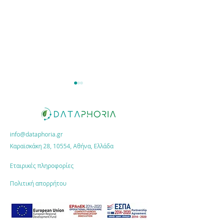
info@dataphoria.gr
Καραϊσκάκη 28, 10554, Αθήνα, Ελλάδα
Halcyon Equity
Goodfairy
Partners &
Insurance partne
Εταιρικές πληροφορίες
Dataphoria:
with Dataphoria
Πολιτική απορρήτου
Partnership for
Sustainable
Investing